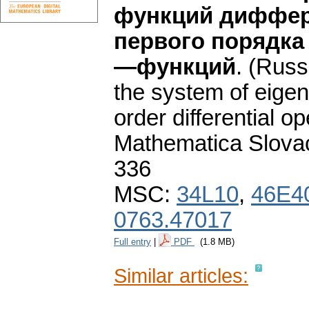
функций диффер
первого порядка
—функций
.
(Russi
the system of eigen-
order differential o
Mathematica Slova
336
MSC:
34L10
,
46E4
0763.47017
Full entry
|
PDF
(1.8 MB)
Similar articles: