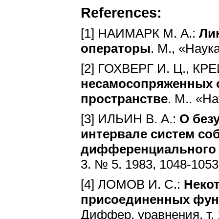
References:
[1] НАИМАРК М. А.:
Ли
операторы
. М., «Наук
[2] ГОХВЕРГ И. Ц., КРЕ
несамосопряженных 
пространстве
. М.. «Н
[3] ИЛЬИН В. А.:
О без
интервале систем со
дифференциального о
3. № 5. 1983, 1048-105
[4] ЛОМОВ И. С.:
Неко
присоединенных фун
Диффер. уравнения, т. 