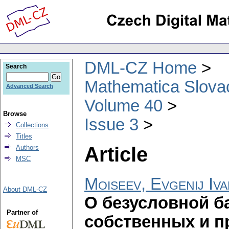
DML-CZ Home
Search
Mathematica Slova
Advanced Search
Volume 40
Browse
Issue 3
Collections
Titles
Article
Authors
MSC
Moiseev, Evgenij Iv
About DML-CZ
О безусловной б
Partner of
собственных и 