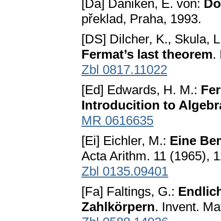
[Dä] Däniken, E. von:
Do
překlad, Praha, 1993.
[DS] Dilcher, K., Skula, L
Fermat’s last theorem
.
Zbl 0817.11022
[Ed] Edwards, H. M.:
Fer
Introducition to Algeb
MR 0616635
[Ei] Eichler, M.:
Eine Be
Acta Arithm. 11 (1965), 
Zbl 0135.09401
[Fa] Faltings, G.:
Endlich
Zahlkörpern
. Invent. M