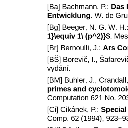
[Ba] Bachmann, P.:
Das 
Entwicklung
. W. de Gru
[Bg] Beeger, N. G. W. H.
1}\equiv 1\ (p^2)}$
. Mes
[Br] Bernoulli, J.:
Ars Co
[BŠ] Borevič, I., Šafarevič
vydání.
[BM] Buhler, J., Crandall
primes and cyclotomoic 
Computation 621 No. 20
[Ci] Cikánek, P.:
Special
Comp. 62 (1994), 923–9