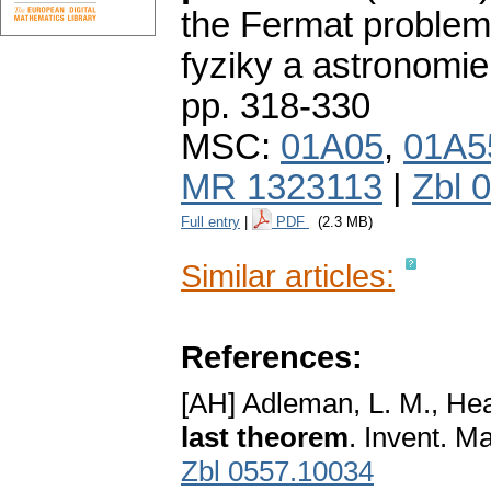
the Fermat problem
fyziky a astronomie
pp. 318-330
MSC:
01A05
,
01A5
MR 1323113
|
Zbl 
Full entry
|
PDF
(2.3 MB)
Similar articles:
References:
[AH] Adleman, L. M., He
last theorem
. Invent. M
Zbl 0557.10034