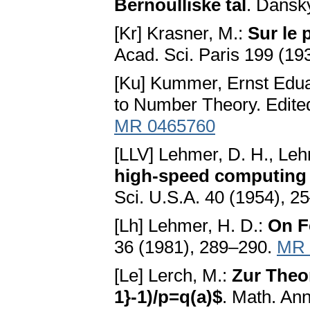
Bernoulliske tal
. Dánsky
[Kr] Krasner, M.:
Sur le 
Acad. Sci. Paris 199 (1
[Ku] Kummer, Ernst Edu
to Number Theory. Edited
MR 0465760
[LLV] Lehmer, D. H., Leh
high-speed computing 
Sci. U.S.A. 40 (1954), 2
[Lh] Lehmer, H. D.:
On F
36 (1981), 289–290.
MR 
[Le] Lerch, M.:
Zur Theo
1}-1)/p=q(a)$
. Math. An