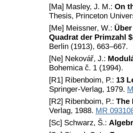
[Ma] Masley, J. M.:
On t
Thesis, Princeton Univer
[Me] Meissner, W.:
Über 
Quadrat der Primzahl 
Berlin (1913), 663–667.
[Ne] Nekovář, J.:
Modulá
Bohemica č. 1 (1994).
[R1] Ribenboim, P.:
13 L
Springer-Verlag, 1979.
M
[R2] Ribenboim, P.:
The 
Verlag, 1988.
MR 09310
[Sc] Schwarz, Š.:
Algebr