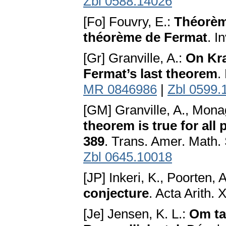
Zbl 0588.14026
[Fo] Fouvry, E.:
Théorèm
théorème de Fermat
. I
[Gr] Granville, A.:
On Kra
Fermat’s last theorem
.
MR 0846986
|
Zbl 0599.
[GM] Granville, A., Mona
theorem is true for all
389
. Trans. Amer. Math.
Zbl 0645.10018
[JP] Inkeri, K., Poorten, 
conjecture
. Acta Arith.
[Je] Jensen, K. L.:
Om ta