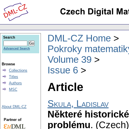
DML-CZ Home
Search
Pokroky matematiky
Advanced Search
Volume 39
Browse
Issue 6
Collections
Titles
Article
Authors
MSC
Skula, Ladislav
About DML-CZ
Některé historick
Partner of
problému
.
(Czech)