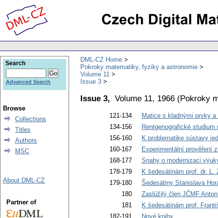
DML-CZ Home
Search
Pokroky matematiky, fyziky a astronomie
Volume 11
Issue 3
Advanced Search
Issue 3,
Volume 11, 1966
(
Pokroky m
Browse
121-134
Matice s kladnými prvky a 
Collections
134-156
Rentgenografické studium 
Titles
156-160
K problematike sústavy jed
Authors
160-167
Experimentální prověření z
MSC
168-177
Snahy o modernizaci výuky
178-179
K šedesátinám prof. dr. L.
About DML-CZ
179-180
Šedesátiny Stanislava Hor
180
Zaslúžilý člen JČMF Anton
Partner of
181
K šedesátinám prof. Frant
182-191
Nové knihy
.