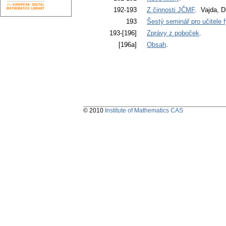
192-193
Z činnosti JČMF
. Vajda, 
193
Šestý seminář pro učitele f
193-[196]
Zprávy z poboček
.
[196a]
Obsah
.
© 2010
Institute of Mathematics CAS