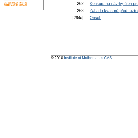
262
Konkurs na návrhy úloh pr
263
Záhada kvasarů před rozř
[264a]
Obsah
.
© 2010
Institute of Mathematics CAS