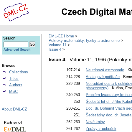
DML-CZ Home
Search
Pokroky matematiky, fyziky a astronomie
Volume 11
Issue 4
Advanced Search
Issue 4,
Volume 11, 1966
(
Pokroky m
Browse
197-214
Neutrinová astronomie
. Kl
Collections
214-228
Analogové počítače
. Bene
Titles
229-239
Netradiční cesta k euklid
Authors
płaszczyzny)
. Kuřina, Fra
MSC
240-250
Problém kvadratury kruhu a
250
Šedesát let dr. Jiřího Kabe
250-251
Doc. dr. Bohumil Vlach še
About DML-CZ
251
Šedesátiny doc. dr. Josefa
252-260
Nové knihy
.
Partner of
261-262
Zprávy z poboček
.