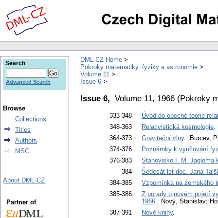
DML-CZ Home
Search
Pokroky matematiky, fyziky a astronomie
Volume 11
Issue 6
Advanced Search
Issue 6,
Volume 11, 1966
(
Pokroky m
Browse
333-348
Úvod do obecné teorie relat
Collections
348-363
Relativistická kosmologie
.
Titles
364-373
Gravitační vlny
. Burcev, P
Authors
374-376
Poznámky k vyučování fyzi
MSC
376-383
Stanovisko I. M. Jagloma
384
Šedesát let doc. Jana Taiš
About DML-CZ
384-385
Vzpomínka na zemského in
385-386
Z porady o novém pojetí vy
1966
. Nový, Stanislav; H
Partner of
387-391
Nové knihy
.