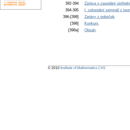
392-394
Zpráva o zasedání ústředn
394-395
I. celostátní seminář z teo
396-[398]
Zprávy z poboček
.
[398]
Konkurs
.
[398a]
Obsah
.
© 2010
Institute of Mathematics CAS