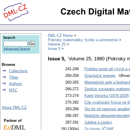
DML-CZ Home
Search
Pokroky matematiky, fyziky a astronomie
Volume 25
Issue 5
Advanced Search
Issue 5,
Volume 25, 1980
(
Pokroky m
Browse
241-249
Potřeba teorie při vývoji a
Collections
250-259
Gravitační energie
. Ullman
Titles
260-265
Magnetické pole a biologic
Authors
266-272
Spiritus societatis mathem
MSC
273-274
Karel Vorovka (1879-1929)
275-282
Cíle vyučování fyzice ve š
About DML-CZ
283-284
Sto let od narození akad
285-287
Nedožité pětasedmdesátiny
Partner of
287-291
Jubilea a zprávy
.
291-[300a]
Ze života JČSMF
.