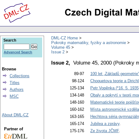
DML-CZ Home
Search
Pokroky matematiky, fyziky a astronomie
Volume 45
Issue 2
Advanced Search
Issue 2,
Volume 45, 2000
(
Pokroky m
Browse
89-97
100 let „Základů geometrie
Collections
98-124
Choquetova teorie a Dirich
Titles
125-134
Petr Vopěnka (*16. 5. 1935
Authors
134-148
Obaly a pokrytí v teorii mo
MSC
148-160
Matematické teorie pojišťo
160-162
Místa astronomické vzděl
About DML-CZ
163-165
Hechtova séria gymnaziál
165-174
Jubilea a zprávy
.
Partner of
175-176
Ze života JČMF
.