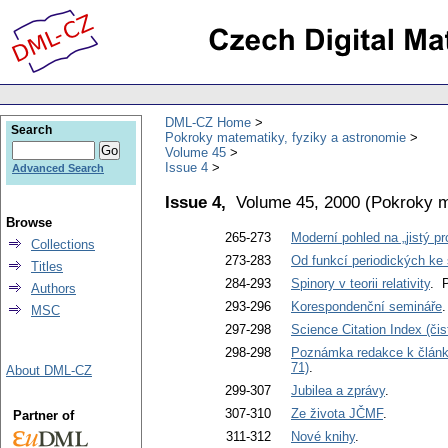
DML-CZ Home
Search
Pokroky matematiky, fyziky a astronomie
Volume 45
Issue 4
Advanced Search
Issue 4,
Volume 45, 2000
(
Pokroky m
Browse
265-273
Moderní pohled na „jistý p
Collections
273-283
Od funkcí periodických ke
Titles
284-293
Spinory v teorii relativity
. 
Authors
293-296
Korespondenční semináře
MSC
297-298
Science Citation Index (či
298-298
Poznámka redakce k článku 
71)
.
About DML-CZ
299-307
Jubilea a zprávy
.
307-310
Ze života JČMF
.
Partner of
311-312
Nové knihy
.