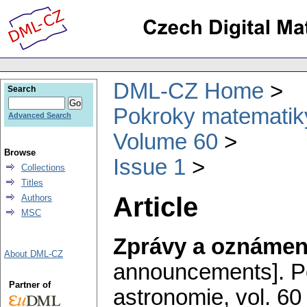
DML-CZ Home
Search
Pokroky matematiky
Advanced Search
Volume 60
Browse
Issue 1
Collections
Titles
Article
Authors
MSC
Zprávy a oznámen
About DML-CZ
announcements].
P
Partner of
astronomie
,
vol. 60