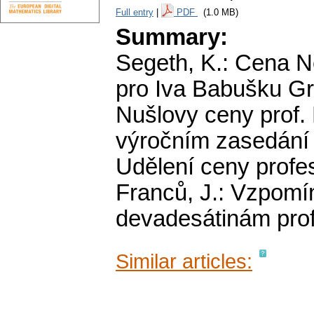
Full entry
|
PDF
(1.0 MB)
Summary:
Segeth, K.: Cena N
pro Iva Babušku Gry
Nušlovy ceny prof. 
výročním zasedání 
Udělení ceny profe
Franců, J.: Vzpomí
devadesátinám prof
Similar articles: