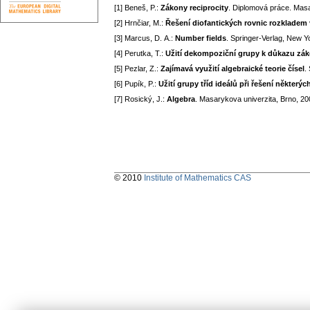
[1] Beneš, P.:
Zákony reciprocity
. Diplomová práce. Masa
[2] Hrnčiar, M.:
Řešení diofantických rovnic rozkladem 
[3] Marcus, D. A.:
Number fields
. Springer-Verlag, New Y
[4] Perutka, T.:
Užití dekompoziční grupy k důkazu záko
[5] Pezlar, Z.:
Zajímavá využití algebraické teorie čísel
.
[6] Pupík, P.:
Užití grupy tříd ideálů při řešení některý
[7] Rosický, J.:
Algebra
. Masarykova univerzita, Brno, 20
© 2010
Institute of Mathematics CAS