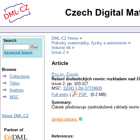
DML-CZ Home
Search
Pokroky matematiky, fyziky a astronomie
Volume 66
Issue 2
Advanced Search
Article
Browse
Pezlar, Zdeněk
Collections
Řešení diofantických rovnic rozkladem nad čí
Titles
issue 2
,
pp. 103-117
MSC:
11D41
|
Zbl 07729605
Authors
Full entry
|
PDF
(0.2 MB)
MSC
Summary:
Článek představuje zjednodušené základy teorie kv
About DML-CZ
Similar articles:
Partner of
References: