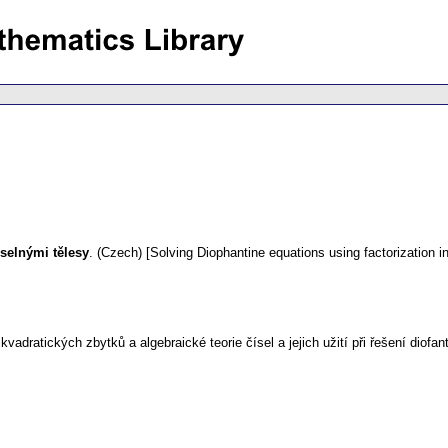
selnými tělesy
.
(Czech) [Solving Diophantine equations using factorization in
adratických zbytků a algebraické teorie čísel a jejich užití při řešení diofan