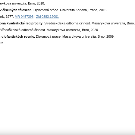
rykova univerzita, Brno, 2010.
v číselných tělesech
. Diplomová práce. Univerzita Karlova, Praha, 2015.
ork, 1977.
MR 0457396
|
Zbl 0383.12001
na kvadratické reciprocity
. Středoškolská odborná činnost. Masarykova univerzita, Brno,
 Středoškolská odborná činnost. Masarykova univerzita, Brno, 2020.
ch diofantických rovnic
. Diplomová práce. Masarykova univerzita, Brno, 2009.
02.