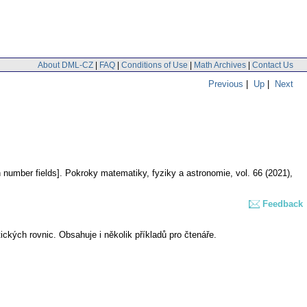
About DML-CZ
|
FAQ
|
Conditions of Use
|
Math Archives
|
Contact Us
Previous
|
Up
|
Next
 number fields].
Pokroky matematiky, fyziky a astronomie
,
vol. 66 (2021),
Feedback
tických rovnic. Obsahuje i několik příkladů pro čtenáře.