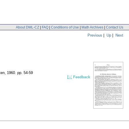
About DML-CZ
|
FAQ
|
Conditions of Use
|
Math Archives
|
Contact Us
Previous
|
Up
|
Next
ten, 1960.
pp. 54-59
Feedback