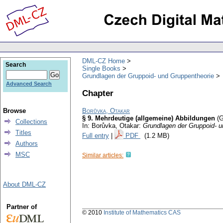
DML-CZ Home
Search
Single Books
Grundlagen der Gruppoid- und Gruppentheorie
Advanced Search
Chapter
Browse
Borůvka, Otakar
§ 9. Mehrdeutige (allgemeine) Abbildungen
(
Collections
In: Borůvka, Otakar:
Grundlagen der Gruppoid- 
Titles
Full entry
|
PDF
(1.2 MB)
Authors
MSC
Similar articles:
About DML-CZ
Partner of
© 2010
Institute of Mathematics CAS