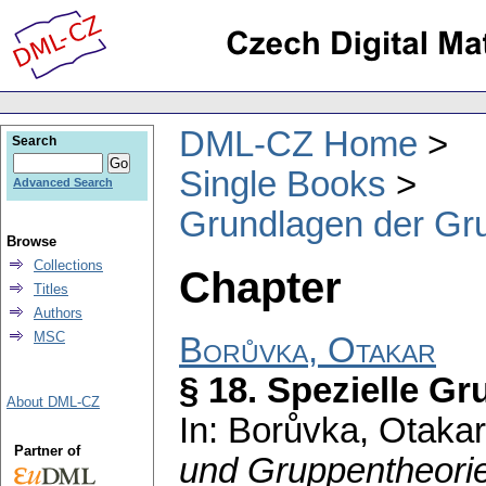
DML-CZ Home
Search
Single Books
Advanced Search
Grundlagen der Gr
Browse
Collections
Chapter
Titles
Authors
MSC
Borůvka, Otakar
§ 18. Spezielle G
About DML-CZ
In: Borůvka, Otaka
Partner of
und Gruppentheori