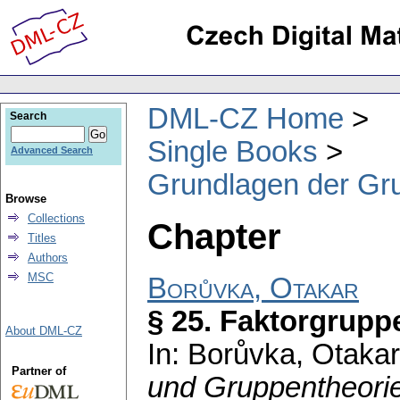
DML-CZ Home
Search
Single Books
Advanced Search
Grundlagen der Gr
Browse
Collections
Chapter
Titles
Authors
MSC
Borůvka, Otakar
§ 25. Faktorgrupp
About DML-CZ
In: Borůvka, Otaka
Partner of
und Gruppentheori