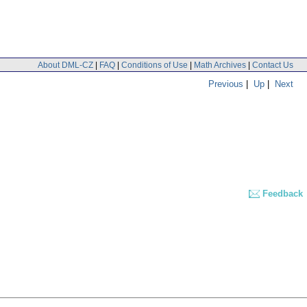
About DML-CZ
|
FAQ
|
Conditions of Use
|
Math Archives
|
Contact Us
Previous
|
Up
|
Next
Feedback