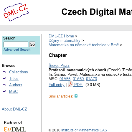
DML-CZ Home
Search
Dějiny matematiky
Matematika na německé technice v Brně
Advanced Search
Chapter
Browse
Šišma, Pavel
Profesoři matematických oborů
(Czech) [Profe
Collections
In: Šišma, Pavel:
Matematika na německé techn
Titles
MSC:
01A55
,
01A60
,
01A73
Full entry
|
PDF
(0.0 MB)
Authors
MSC
Similar articles:
About DML-CZ
Partner of
© 2010
Institute of Mathematics CAS