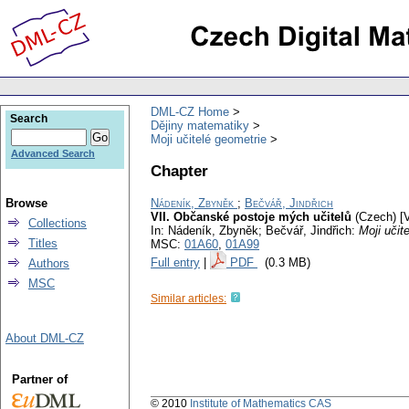
DML-CZ Home
Search
Dějiny matematiky
Moji učitelé geometrie
Advanced Search
Chapter
Browse
Nádeník, Zbyněk
;
Bečvář, Jindřich
VII. Občanské postoje mých učitelů
(Czech) [V
Collections
In: Nádeník, Zbyněk; Bečvář, Jindřich:
Moji učit
Titles
MSC:
01A60
,
01A99
Full entry
|
PDF
(0.3 MB)
Authors
MSC
Similar articles:
About DML-CZ
Partner of
© 2010
Institute of Mathematics CAS