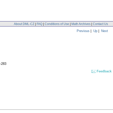
About DML-CZ
|
FAQ
|
Conditions of Use
|
Math Archives
|
Contact Us
Previous
|
Up
|
Next
3-283
Feedback