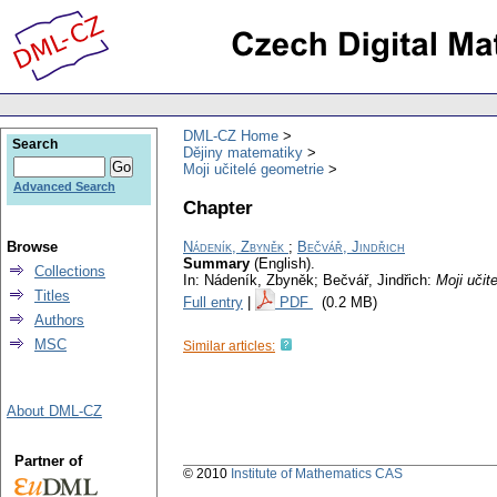
DML-CZ Home
Search
Dějiny matematiky
Moji učitelé geometrie
Advanced Search
Chapter
Browse
Nádeník, Zbyněk
;
Bečvář, Jindřich
Summary
(English).
Collections
In: Nádeník, Zbyněk; Bečvář, Jindřich:
Moji učit
Titles
Full entry
|
PDF
(0.2 MB)
Authors
MSC
Similar articles:
About DML-CZ
Partner of
© 2010
Institute of Mathematics CAS