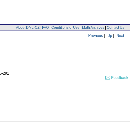
About DML-CZ
|
FAQ
|
Conditions of Use
|
Math Archives
|
Contact Us
Previous
|
Up
|
Next
85-291
Feedback