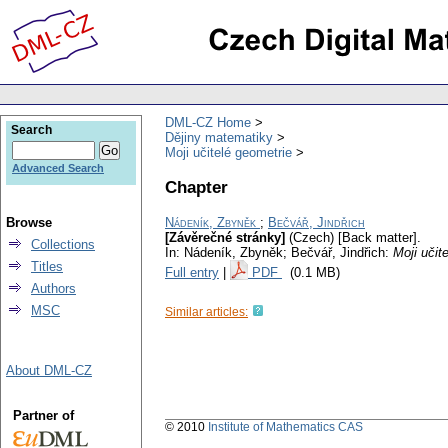
DML-CZ Home
Search
Dějiny matematiky
Moji učitelé geometrie
Advanced Search
Chapter
Browse
Nádeník, Zbyněk
;
Bečvář, Jindřich
[Závěrečné stránky]
(Czech) [Back matter].
Collections
In: Nádeník, Zbyněk; Bečvář, Jindřich:
Moji učit
Titles
Full entry
|
PDF
(0.1 MB)
Authors
MSC
Similar articles:
About DML-CZ
Partner of
© 2010
Institute of Mathematics CAS