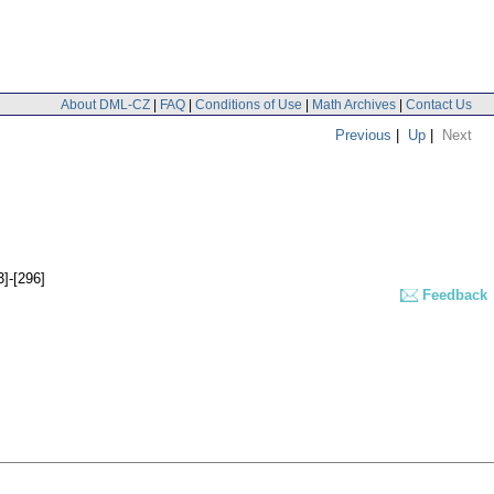
About DML-CZ
|
FAQ
|
Conditions of Use
|
Math Archives
|
Contact Us
Previous
|
Up
|
Next
3]-[296]
Feedback