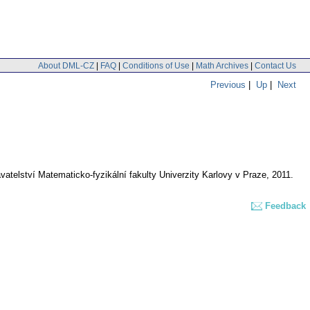
About DML-CZ
|
FAQ
|
Conditions of Use
|
Math Archives
|
Contact Us
Previous
|
Up
|
Next
atelství Matematicko-fyzikální fakulty Univerzity Karlovy v Praze, 2011.
Feedback