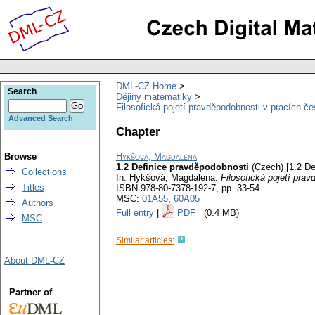
DML-CZ Home
Search
Dějiny matematiky
Filosofická pojetí pravděpodobnosti v pracích č
Advanced Search
Chapter
Browse
Hykšová, Magdalena
1.2 Definice pravděpodobnosti
(Czech) [1.2 Def
Collections
In: Hykšová, Magdalena:
Filosofická pojetí pra
Titles
ISBN 978-80-7378-192-7,
pp. 33-54
MSC:
01A55
,
60A05
Authors
Full entry
|
PDF
(0.4 MB)
MSC
Similar articles:
About DML-CZ
Partner of