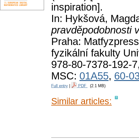
inspiration].
In: Hykšová, Magd
pravděpodobnosti v
Praha: Matfyzpress
fyzikální fakulty U
978-80-7378-192-7
MSC:
01A55
,
60-0
Full entry
|
PDF
(2.1 MB)
Similar articles: