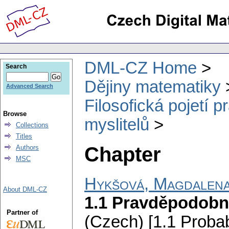
DML-CZ Home
Search
Dějiny matematiky
Advanced Search
Filosofická pojetí 
Browse
myslitelů
Collections
Titles
Chapter
Authors
MSC
Hykšová, Magdalen
About DML-CZ
1.1 Pravděpodobnos
Partner of
(Czech) [1.1 Probabi