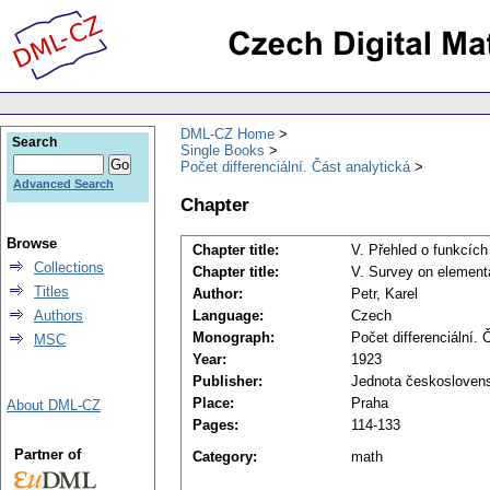
DML-CZ Home
Search
Single Books
Počet differenciální. Část analytická
Advanced Search
Chapter
Browse
Chapter title:
V. Přehled o funkcích
Collections
Chapter title:
V. Survey on elementa
Titles
Author:
Petr, Karel
Authors
Language:
Czech
Monograph:
Počet differenciální. 
MSC
Year:
1923
Publisher:
Jednota českosloven
Place:
Praha
About DML-CZ
Pages:
114-133
Partner of
Category:
math