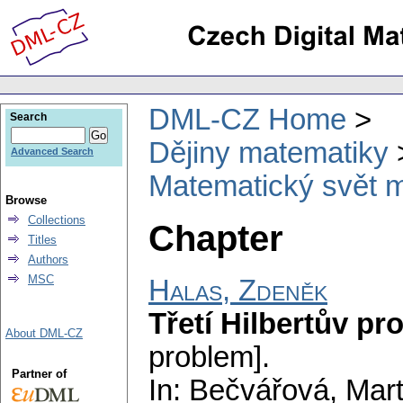
DML-CZ Home
Search
Dějiny matematiky
Advanced Search
Matematický svět m
Browse
Collections
Chapter
Titles
Authors
MSC
Halas, Zdeněk
Třetí Hilbertův pr
About DML-CZ
problem].
Partner of
In: Bečvářová, Mart