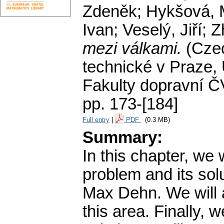
Zdeněk; Hykšová, M
Ivan; Veselý, Jiří; 
mezi válkami.
(Cze
technické v Praze,
Fakulty dopravní Č
pp. 173-[184]
Full entry
|
PDF
(0.3 MB)
Summary:
In this chapter, we w
problem and its sol
Max Dehn. We will a
this area. Finally, 