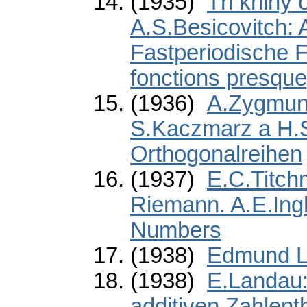
(1935)
Tři knihy 
A.S.Besicovitch: 
Fastperiodische F
fonctions presqu
(1936)
A.Zygmund
S.Kaczmarz a H.S
Orthogonalreihen
(1937)
E.C.Titch
Riemann. A.E.Ingh
Numbers
(1938)
Edmund L
(1938)
E.Landau:
additiven Zahlent