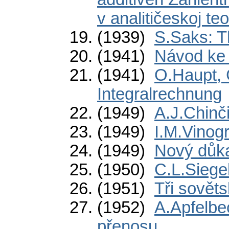
v analitičeskoj teor
(1939)
S.Saks: Th
(1941)
Návod ke 
(1941)
O.Haupt, 
Integralrechnung
(1949)
A.J.Chinči
(1949)
I.M.Vinog
(1949)
Nový důka
(1950)
C.L.Siege
(1951)
Tři sověts
(1952)
A.Apfelbe
přenosu