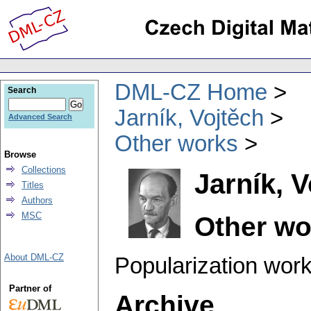
DML-CZ Home
Search
Jarník, Vojtěch
Advanced Search
Other works
Browse
Collections
Jarník, V
Titles
Authors
MSC
Other wo
About DML-CZ
Popularization work
Partner of
Archive