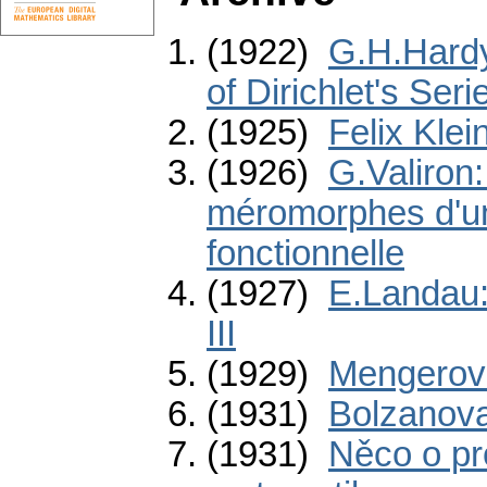
(1922)
G.H.Hardy
of Dirichlet's Seri
(1925)
Felix Klei
(1926)
G.Valiron:
méromorphes d'un
fonctionnelle
(1927)
E.Landau:
III
(1929)
Mengerova
(1931)
Bolzanova
(1931)
Něco o p