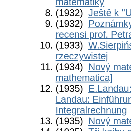
matematiky
(1932)
Ještě k "U
(1932)
Poznámky 
recensi prof. Petr
(1933)
W.Sierpińs
rzeczywistej
(1934)
Nový mate
mathematica]
(1935)
E.Landau:
Landau: Einführun
Integralrechnung
(1935)
Nový mate