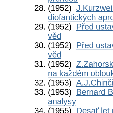
(1952)
J.Kurzweil
diofantických apr
(1952)
Před ust
věd
(1952)
Před ust
věd
(1952)
Z.Zahorsk
na každém oblou
(1953)
A.J.Chinč
(1953)
Bernard B
analysy
(1955)
Desať let