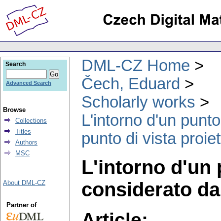
DML-CZ Home
Search
Čech, Eduard
Advanced Search
Scholarly works
Browse
L'intorno d'un punto
Collections
Titles
punto di vista proiet
Authors
MSC
L'intorno d'un 
considerato dal
About DML-CZ
Partner of
Article: