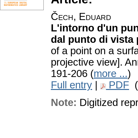
Čech, Eduard
L'intorno d'un pun
dal punto di vista 
of a point on a surf
projective view].
An
191-206 (
more ...
)
Full entry
|
PDF
(
Note:
Digitized repri