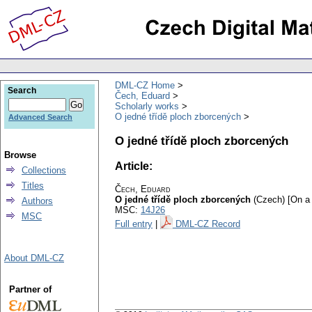
DML-CZ Home
Search
Čech, Eduard
Scholarly works
O jedné třídě ploch zborcených
Advanced Search
O jedné třídě ploch zborcených
Browse
Article:
Collections
Titles
Čech, Eduard
O jedné třídě ploch zborcených
(Czech) [On a 
Authors
MSC:
14J26
MSC
Full entry
|
DML-CZ Record
About DML-CZ
Partner of