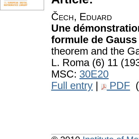
Čech, Eduard
Une démonstration
formule de Gauss
theorem and the Ga
L. Roma (6) 11 (193
MSC:
30E20
Full entry
|
PDF
(