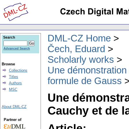
DML-CZ Home
Search
Čech, Eduard
Advanced Search
Scholarly works
Browse
Une démonstration 
Collections
Titles
formule de Gauss
Authors
MSC
Une démonstra
Cauchy et de l
About DML-CZ
Partner of
Article: