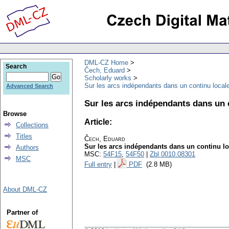
DML-CZ Home
Search
Čech, Eduard
Scholarly works
Sur les arcs indépendants dans un continu loca
Advanced Search
Sur les arcs indépendants dans un
Browse
Article:
Collections
Titles
Čech, Eduard
Sur les arcs indépendants dans un continu 
Authors
MSC:
54F15
,
54F50
|
Zbl 0010.08301
MSC
Full entry
|
PDF
(2.8 MB)
About DML-CZ
Partner of