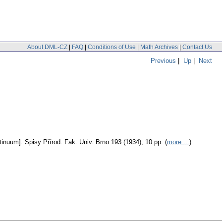
About DML-CZ
|
FAQ
|
Conditions of Use
|
Math Archives
|
Contact Us
Previous
|
Up
|
Next
tinuum].
Spisy Přírod. Fak. Univ. Brno 193 (1934), 10 pp. (
more ...
)