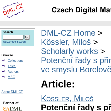
DML-CZ Home
Search
Kössler, Miloš
Advanced Search
Scholarly works
Browse
Potenční řady s při
Collections
Titles
ve smyslu Borelov
Authors
MSC
Article:
About DML-CZ
Kössler, Miloš
Partner of
Potenční řady s př