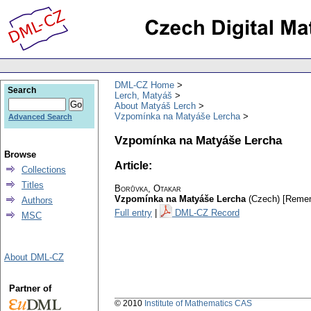
DML-CZ Home
Search
Lerch, Matyáš
About Matyáš Lerch
Vzpomínka na Matyáše Lercha
Advanced Search
Vzpomínka na Matyáše Lercha
Browse
Article:
Collections
Titles
Borůvka, Otakar
Vzpomínka na Matyáše Lercha
(Czech) [Remem
Authors
Full entry
|
DML-CZ Record
MSC
About DML-CZ
Partner of
© 2010
Institute of Mathematics CAS