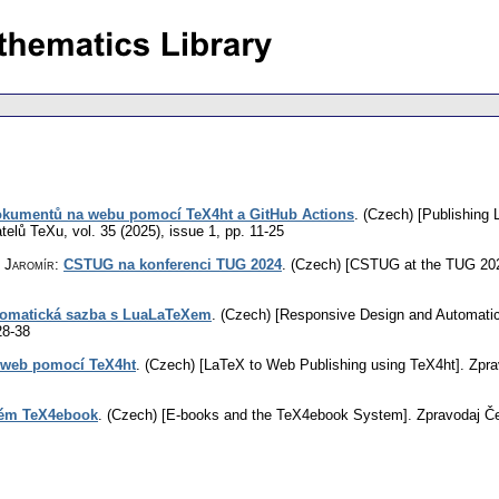
okumentů na webu pomocí TeX4ht a GitHub Actions
.
(Czech) [Publishing
atelů TeXu
,
vol. 35 (2025), issue 1
,
pp. 11-25
, Jaromír
:
CSTUG na konferenci TUG 2024
.
(Czech) [CSTUG at the TUG 202
tomatická sazba s LuaLaTeXem
.
(Czech) [Responsive Design and Automatic
28-38
 web pomocí TeX4ht
.
(Czech) [LaTeX to Web Publishing using TeX4ht].
Zpra
stém TeX4ebook
.
(Czech) [E-books and the TeX4ebook System].
Zpravodaj Č