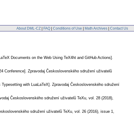
About DML-CZ
|
FAQ
|
Conditions of Use
|
Math Archives
|
Contact Us
 LaTeX Documents on the Web Using TeX4ht and GitHub Actions].
4 Conference].
Zpravodaj Československého sdružení uživatelů
 Typesetting with LuaLaTeX].
Zpravodaj Československého sdružení
vodaj Československého sdružení uživatelů TeXu
,
vol. 28 (2018),
eskoslovenského sdružení uživatelů TeXu
,
vol. 26 (2016), issue 1
,