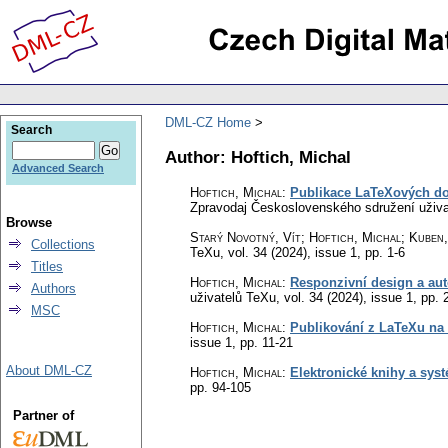
DML-CZ Home
Search
Author: Hoftich, Michal
Advanced Search
Hoftich, Michal
:
Publikace LaTeXových d
Zpravodaj Československého sdružení uživ
Browse
Starý Novotný, Vít; Hoftich, Michal; Kuben
Collections
TeXu
,
vol. 34 (2024), issue 1
,
pp. 1-6
Titles
Hoftich, Michal
:
Responzivní design a au
Authors
uživatelů TeXu
,
vol. 34 (2024), issue 1
,
pp. 
MSC
Hoftich, Michal
:
Publikování z LaTeXu na
issue 1
,
pp. 11-21
About DML-CZ
Hoftich, Michal
:
Elektronické knihy a sy
pp. 94-105
Partner of