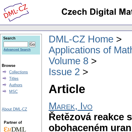
DML-CZ Home
Search
Applications of Ma
Advanced Search
Volume 8
Browse
Issue 2
Collections
Titles
Article
Authors
MSC
Marek, Ivo
About DML-CZ
Řetězová reakce s
Partner of
obohaceném uran