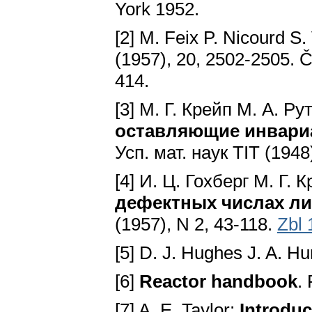
York 1952.
[2] M. Feix P. Nicourd S
(1957), 20, 2502-2505. Č
414.
[3] M. Г. Крейп M. А. Р
оставляющие инвариа
Усп. мат. наук TIT (1948)
[4] И. Ц. Гохберг M. Г. 
дефектных числах л
(1957), N 2, 43-118.
Zbl
[5] D. J. Hughes J. A. H
[6]
Reactor handbook
.
[7] A. E. Taylor:
Introduc