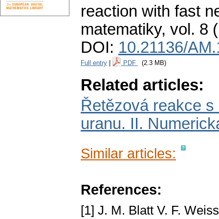
reaction with fast n
matematiky
,
vol. 8 
DOI:
10.21136/AM.
Full entry
|
PDF
(2.3 MB)
Related articles:
Řetězová reakce s
uranu. II. Numerick
Similar articles:
References:
[1] J. M. Blatt V. F. Weis