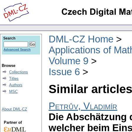
DML-CZ Home
Search
Applications of Ma
Advanced Search
Volume 9
Browse
Issue 6
Collections
Titles
Similar articles
Authors
MSC
Petrův, Vladimír
About DML-CZ
Die Abschätzung 
Partner of
welcher beim Eins