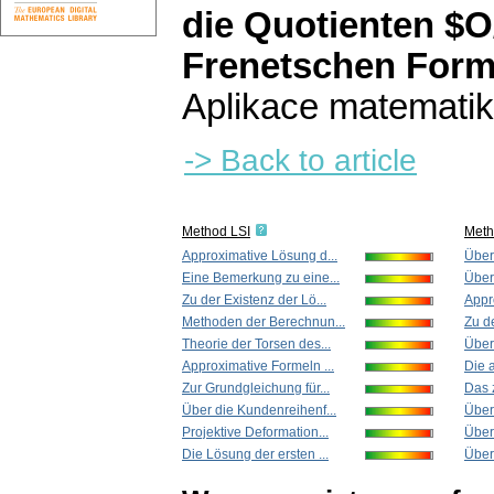
die Quotienten $O
Frenetschen Form
Aplikace matematik
-> Back to article
Method LSI
Met
Approximative Lösung d...
Über
Eine Bemerkung zu eine...
Über
Zu der Existenz der Lö...
Appr
Methoden der Berechnun...
Zu de
Theorie der Torsen des...
Über
Approximative Formeln ...
Die a
Zur Grundgleichung für...
Das 
Über die Kundenreihenf...
Über 
Projektive Deformation...
Über
Die Lösung der ersten ...
Über