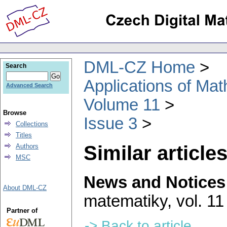
DML-CZ Home
Search
Applications of Ma
Advanced Search
Volume 11
Browse
Issue 3
Collections
Titles
Similar articles
Authors
MSC
News and Notices
About DML-CZ
matematiky
,
vol. 11
Partner of
-> Back to article