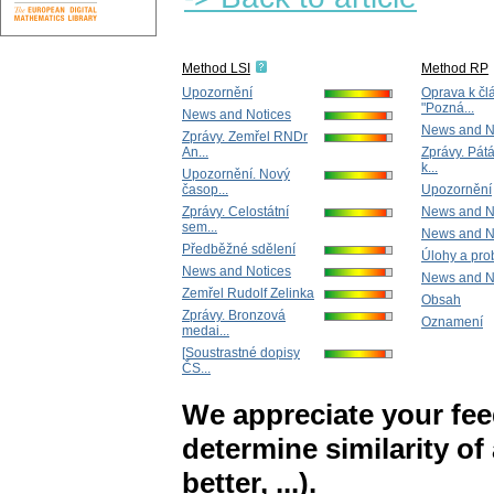
Method LSI
Method RP
Upozornění
Oprava k čl
"Pozná...
News and Notices
News and N
Zprávy. Zemřel RNDr
An...
Zprávy. Pát
k...
Upozornění. Nový
časop...
Upozornění
Zprávy. Celostátní
News and N
sem...
News and N
Předběžné sdělení
Úlohy a pro
News and Notices
News and N
Zemřel Rudolf Zelinka
Obsah
Zprávy. Bronzová
Oznamení
medai...
[Soustrastné dopisy
ČS...
We appreciate your fe
determine similarity of
better, ...).