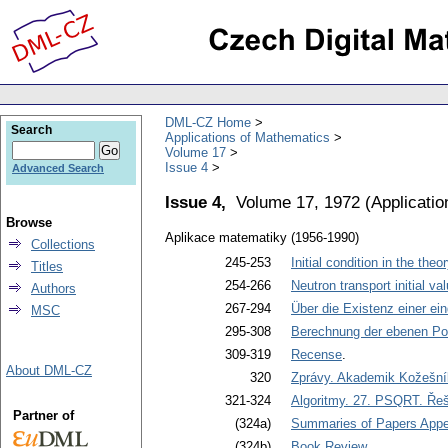
DML-CZ Home
Search
Applications of Mathematics
Volume 17
Issue 4
Advanced Search
Issue 4,
Volume 17, 1972
(
Applicati
Browse
Aplikace matematiky (1956-1990)
Collections
245-253
Initial condition in the theo
Titles
254-266
Neutron transport initial v
Authors
267-294
Über die Existenz einer ei
MSC
295-308
Berechnung der ebenen Pote
309-319
Recense
.
About DML-CZ
320
Zprávy. Akademik Kožešník
321-324
Algoritmy. 27. PSQRT. Řeše
Partner of
(324a)
Summaries of Papers Appea
(324b)
Book Review
.