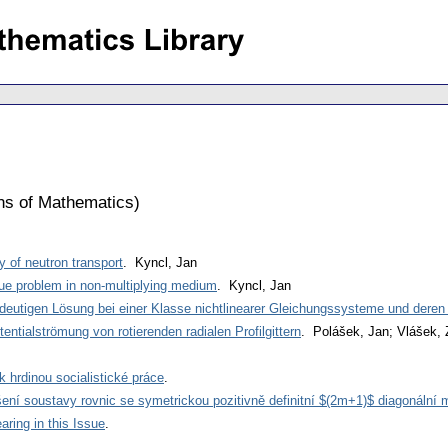
ons of Mathematics
)
ry of neutron transport
. Kyncl, Jan
alue problem in non-multiplying medium
. Kyncl, Jan
ndeutigen Lösung bei einer Klasse nichtlinearer Gleichungssysteme und deren
ntialströmung von rotierenden radialen Profilgittern
. Polášek, Jan; Vlášek,
 hrdinou socialistické práce
.
ní soustavy rovnic se symetrickou pozitivně definitní $(2m+1)$ diagonální m
ring in this Issue
.