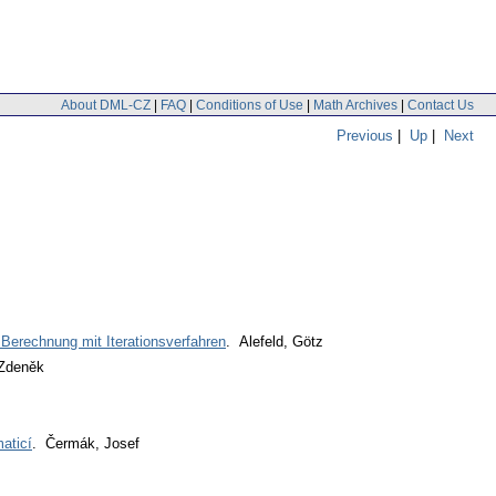
About DML-CZ
|
FAQ
|
Conditions of Use
|
Math Archives
|
Contact Us
Previous
|
Up
|
Next
 Berechnung mit Iterationsverfahren
. Alefeld, Götz
 Zdeněk
aticí
. Čermák, Josef