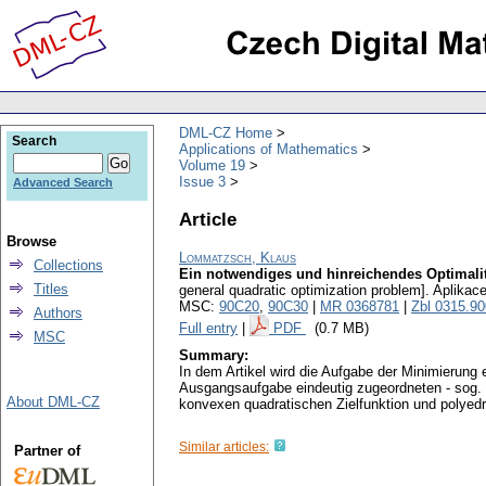
DML-CZ Home
Search
Applications of Mathematics
Volume 19
Issue 3
Advanced Search
Article
Browse
Lommatzsch, Klaus
Collections
Ein notwendiges und hinreichendes Optimalit
Titles
general quadratic optimization problem].
Aplikac
MSC:
90C20
,
90C30
|
MR 0368781
|
Zbl 0315.9
Authors
Full entry
|
PDF
(0.7 MB)
MSC
Summary:
In dem Artikel wird die Aufgabe der Minimierung
Ausgangsaufgabe eindeutig zugeordneten - sog. 
About DML-CZ
konvexen quadratischen Zielfunktion und polyed
Similar articles:
Partner of