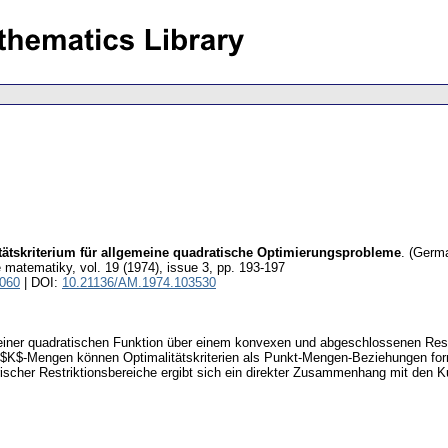
ätskriterium für allgemeine quadratische Optimierungsprobleme
.
(Germa
e matematiky
,
vol. 19 (1974), issue 3
,
pp. 193-197
0060
| DOI:
10.21136/AM.1974.103530
 einer quadratischen Funktion über einem konvexen und abgeschlossenen Restri
$K$-Mengen können Optimalitätskriterien als Punkt-Mengen-Beziehungen formul
rischer Restriktionsbereiche ergibt sich ein direkter Zusammenhang mit den