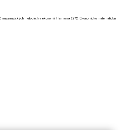
nce O matematických metodách v ekonomii, Harmonia 1972. Ekonomicko matematická