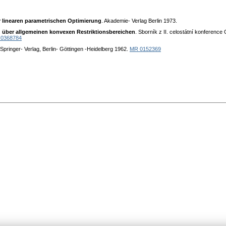
r linearen parametrischen Optimierung
. Akademie- Verlag Berlin 1973.
 über allgemeinen konvexen Restriktionsbereichen
. Sborník z II. celostátní konfere
0368784
 Springer- Verlag, Berlin- Göttingen -Heidelberg 1962.
MR 0152369