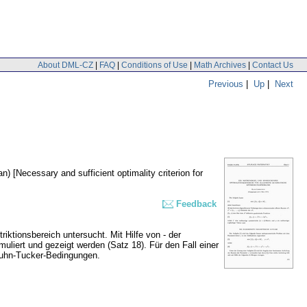
About DML-CZ
|
FAQ
|
Conditions of Use
|
Math Archives
|
Contact Us
Previous
|
Up
|
Next
n) [Necessary and sufficient optimality criterion for
Feedback
ktionsbereich untersucht. Mit Hilfe von - der
iert und gezeigt werden (Satz 18). Für den Fall einer
 Kuhn-Tucker-Bedingungen.