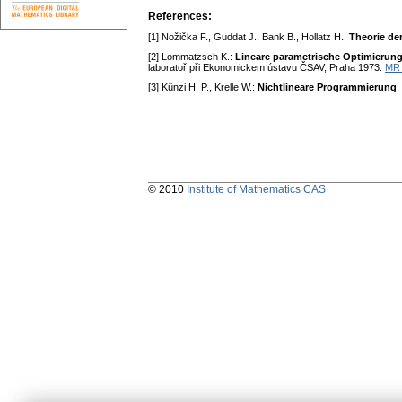
References:
[1] Nožička F., Guddat J., Bank B., Hollatz H.:
Theorie de
[2] Lommatzsch K.:
Lineare parametrische Optimierung
laboratoř při Ekonomickem ústavu ČSAV, Praha 1973.
MR 
[3] Künzi H. P., Krelle W.:
Nichtlineare Programmierung
.
© 2010
Institute of Mathematics CAS