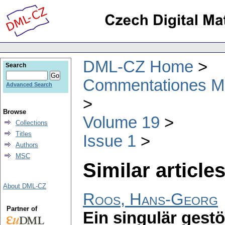
DML-CZ Home
Search
Commentationes Mat
Advanced Search
Browse
Volume 19
Collections
Titles
Issue 1
Authors
MSC
Similar articles
About DML-CZ
Roos, Hans-Georg
Partner of
Ein singulär gestö