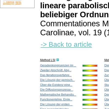
lineare parabolisc
beliebiger Ordnu
Commentationes Ma
Carolinae
,
vol. 19 (
-> Back to article
Method LSI
Me
Geradenkongruenzen im ...
Die
Zweiter Abschnitt. Abg...
Die
Das Iterationsverfahre...
Zur
Die Lösung der gemisch...
Übe
Über die Existenz eine...
Stu
Die Diffusionsprozesse...
Übe
Mathematische Behandlu...
Der
Functionenlehre. Einle...
Übe
Die Lösung der ersten ...
Übe