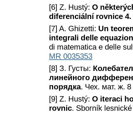
[6] Z. Hustý:
O některýc
diferenciální rovnice 4.
[7] A. Ghizetti:
Un teorem
integrali delle equazion
di matematica e delle sul
MR 0035353
[8] З. Густы:
Колебател
линейного дифферен
порядка
. Чех. мат. ж. 8
[9] Z. Hustý:
O iteraci h
rovnic
. Sborník lesnické