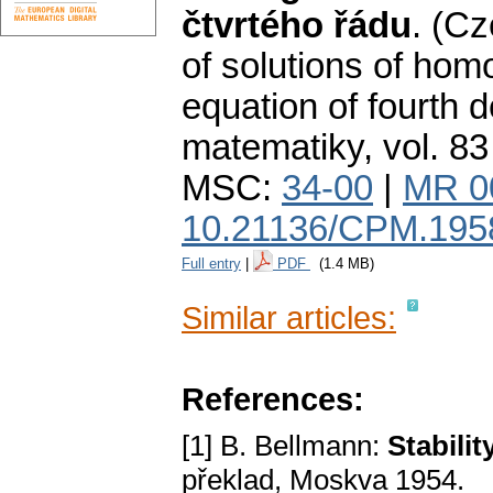
čtvrtého řádu
.
(Cz
of solutions of homo
equation of fourth d
matematiky
,
vol. 83
MSC:
34-00
|
MR 0
10.21136/CPM.195
Full entry
|
PDF
(1.4 MB)
Similar articles:
References:
[1] B. Bellmann:
Stabilit
překlad, Moskva 1954.