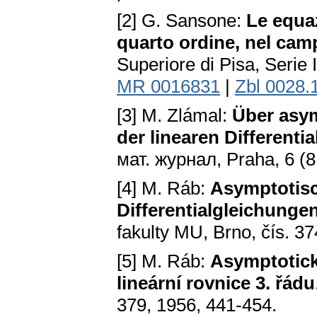
[2] G. Sansone:
Le equaz
quarto ordine, nel cam
Superiore di Pisa, Serie I
MR 0016831
|
Zbl 0028.
[3] M. Zlámal:
Über asy
der linearen Different
мат. журнал, Praha, 6 (
[4] M. Ráb:
Asymptotisc
Differentialgleichunge
fakulty MU, Brno, čís. 3
[5] M. Ráb:
Asymptotické
lineární rovnice 3. řádu
379, 1956, 441-454.