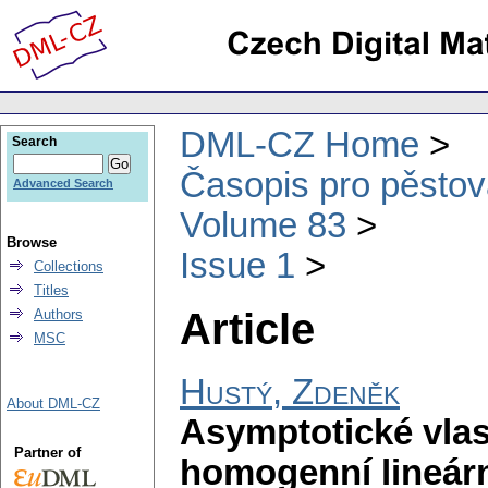
DML-CZ Home
Search
Časopis pro pěstov
Advanced Search
Volume 83
Browse
Issue 1
Collections
Titles
Article
Authors
MSC
Hustý, Zdeněk
About DML-CZ
Asymptotické vlas
Partner of
homogenní lineární