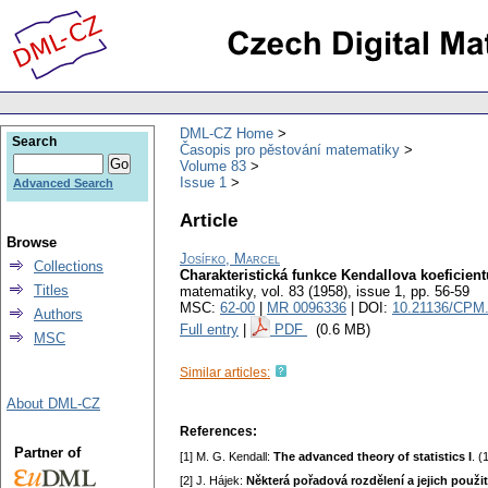
DML-CZ Home
Search
Časopis pro pěstování matematiky
Volume 83
Issue 1
Advanced Search
Article
Browse
Josífko, Marcel
Collections
Charakteristická funkce Kendallova koeficient
Titles
matematiky
,
vol. 83 (1958), issue 1
,
pp. 56-59
MSC:
62-00
|
MR 0096336
| DOI:
10.21136/CPM
Authors
Full entry
|
PDF
(0.6 MB)
MSC
Similar articles:
About DML-CZ
References:
Partner of
[1] M. G. Kendall:
The advanced theory of statistics I
. (
[2] J. Hájek:
Některá pořadová rozdělení a jejich použit