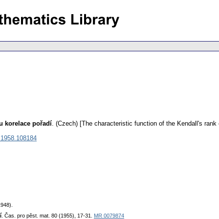
u korelace pořadí
.
(Czech) [The characteristic function of the Kendall's rank c
.1958.108184
1948).
í
. Čas. pro pěst. mat. 80 (1955), 17-31.
MR 0079874