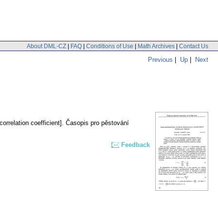
About DML-CZ
|
FAQ
|
Conditions of Use
|
Math Archives
|
Contact Us
Previous
|
Up
|
Next
orrelation coefficient].
Časopis pro pěstování
Feedback