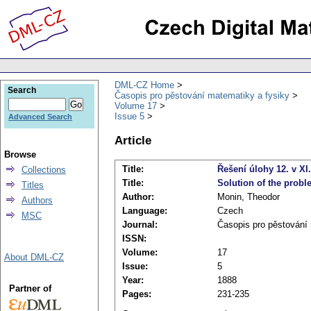
DML-CZ Home
Search
Časopis pro pěstování matematiky a fysiky
Volume 17
Issue 5
Advanced Search
Article
Browse
Title:
Řešení úlohy 12. v XI
Collections
Title:
Solution of the probl
Titles
Author:
Monin, Theodor
Authors
Language:
Czech
MSC
Journal:
Časopis pro pěstování
ISSN:
Volume:
17
About DML-CZ
Issue:
5
Year:
1888
Partner of
Pages:
231-235