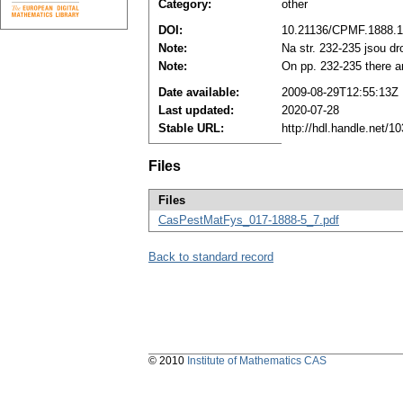
Category:
other
DOI:
10.21136/CPMF.1888.
Note:
Na str. 232-235 jsou 
Note:
On pp. 232-235 there a
Date available:
2009-08-29T12:55:13Z
Last updated:
2020-07-28
Stable URL:
http://hdl.handle.net/
Files
Files
CasPestMatFys_017-1888-5_7.pdf
Back to standard record
© 2010
Institute of Mathematics CAS