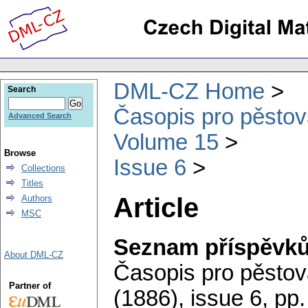
DML-CZ Home
Search
Časopis pro pěstov
Advanced Search
Volume 15
Browse
Issue 6
Collections
Titles
Article
Authors
MSC
Seznam příspěvk
About DML-CZ
Časopis pro pěstov
Partner of
(1886), issue 6
,
pp.