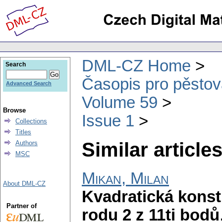
DML-CZ Home
Search
Časopis pro pěstov
Advanced Search
Volume 59
Browse
Issue 1
Collections
Titles
Similar articles
Authors
MSC
Mikan, Milan
About DML-CZ
Kvadratická konst
Partner of
rodu 2 z 11ti bodů