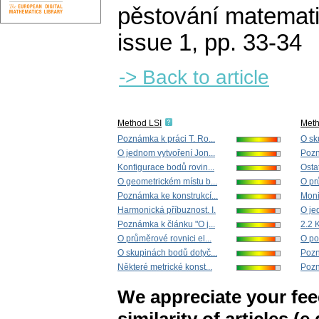
pěstování matemati
issue 1
,
pp. 33-34
-> Back to article
Method LSI
Met
Poznámka k práci T. Ro...
O sk
O jednom vytvoření Jon...
Pozn
Konfigurace bodů rovin...
Ostat
O geometrickém místu b...
O pr
Poznámka ke konstrukcí...
Moni
Harmonická příbuznost. I.
O je
Poznámka k článku "O j...
2.2 
O průměrové rovnici el...
O poč
O skupinách bodů dotyč...
Pozn
Některé metrické konst...
Pozn
We appreciate your fe