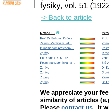
fysiky
,
vol. 51 (1922
-> Back to article
Method LSI
Meth
Prof. Dr. Bohumil Kučera
Prof.
Za prof. Václavem Feli...
Příno
In memoriam profesora ...
Posmr
Zprávy
In me
Petr Curie (15. 5. 185...
Vzpom
Posmrtná vzpomínka na ...
Sté v
Zprávy
Dr. K
Zprávy
O pr
Zprávy
Památc
Zprávy
Dr. Fr
We appreciate your fe
similarity of articles (e
Please
contact us
. It 