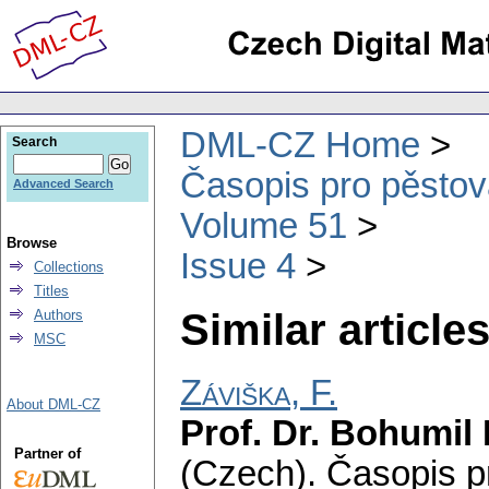
DML-CZ Home
Search
Časopis pro pěstov
Advanced Search
Volume 51
Browse
Issue 4
Collections
Titles
Similar articles
Authors
MSC
Záviška, F.
About DML-CZ
Prof. Dr. Bohumil
Partner of
(Czech).
Časopis p