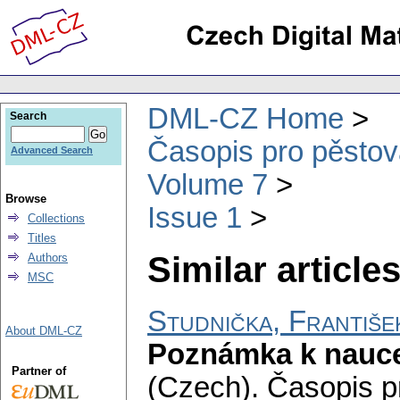
DML-CZ Home
Search
Časopis pro pěstov
Advanced Search
Volume 7
Browse
Issue 1
Collections
Titles
Similar articles
Authors
MSC
Studnička, Františe
About DML-CZ
Poznámka k nauce 
Partner of
(Czech).
Časopis p