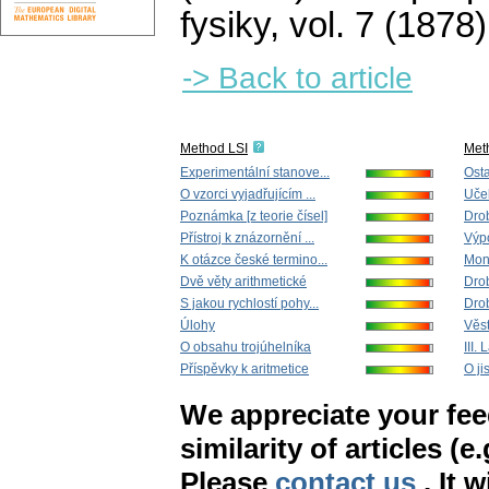
fysiky
,
vol. 7 (1878)
-> Back to article
Method LSI
Met
Experimentální stanove...
Osta
O vzorci vyjadřujícím ...
Uče
Poznámka [z teorie čísel]
Dro
Přístroj k znázornění ...
Výpo
K otázce české termino...
Mon
Dvě věty arithmetické
Dro
S jakou rychlostí pohy...
Dro
Úlohy
Věst
O obsahu trojúhelníka
III. 
Příspěvky k aritmetice
O ji
We appreciate your fe
similarity of articles (e
Please
contact us
. It 