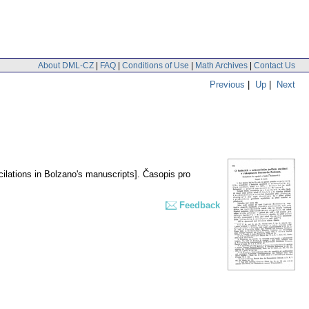
About DML-CZ
|
FAQ
|
Conditions of Use
|
Math Archives
|
Contact Us
Previous
|
Up
|
Next
cilations in Bolzano's manuscripts].
Časopis pro
Feedback