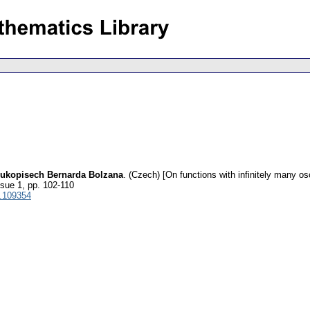
rukopisech Bernarda Bolzana
.
(Czech) [On functions with infinitely many os
ssue 1
,
pp. 102-110
.109354