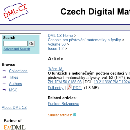
DML-CZ Home
Search
Časopis pro pěstování matematiky a fysiky
Volume 53
Issue 1-2
Advanced Search
Article
Browse
Jašek, M.
Collections
O funkcích s nekonečným počtem oscilací v 
Titles
pěstování matematiky a fysiky
,
vol. 53 (1924), i
Zbl JFM 50.0188.03
| DOI:
10.21136/CPMF.1924
Authors
Full entry
|
PDF
(1.3 MB)
MSC
Related articles:
Funkce Bolzanova
About DML-CZ
Similar articles:
Partner of