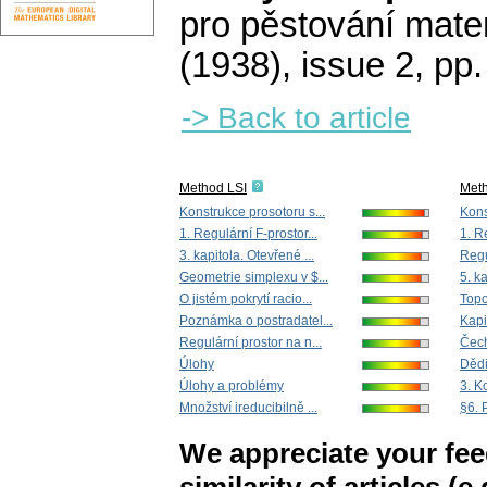
pro pěstování mate
(1938), issue 2
,
pp.
-> Back to article
Method LSI
Met
Konstrukce prosotoru s...
Kons
1. Regulární F-prostor...
1. R
3. kapitola. Otevřené ...
Regu
Geometrie simplexu v $...
5. k
O jistém pokrytí racio...
Topo
Poznámka o postradatel...
Kapit
Regulární prostor na n...
Čech
Úlohy
Dědi
Úlohy a problémy
3. K
Množství ireducibilně ...
§6. 
We appreciate your fe