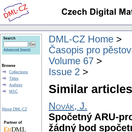
DML-CZ Home
Search
Časopis pro pěstov
Advanced Search
Volume 67
Browse
Issue 2
Collections
Titles
Similar articles
Authors
MSC
Novák, J.
About DML-CZ
Spočetný ARU-pro
Partner of
žádný bod spočet