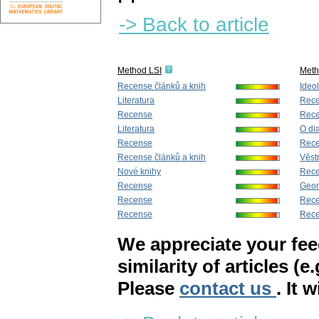
-> Back to article
Method LSI
Met
Recense článků a knih
Ideo
Literatura
Rec
Recense
Rec
Literatura
O dia
Recense
Rec
Recense článků a knih
Věstn
Nové knihy
Rec
Recense
Geom
Recense
Rece
Recense
Rec
We appreciate your fe
similarity of articles (e
Please
contact us
. It 