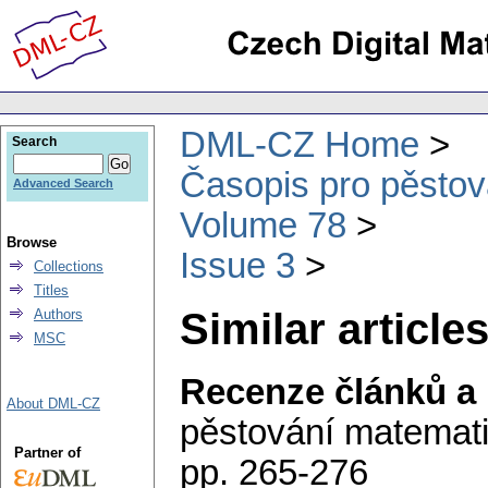
DML-CZ Home
Search
Časopis pro pěstov
Advanced Search
Volume 78
Browse
Issue 3
Collections
Titles
Similar articles
Authors
MSC
Recenze článků a 
About DML-CZ
pěstování matemat
Partner of
pp. 265-276