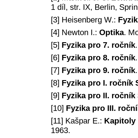
1 díl, str. IX, Berlin, Spr
[3] Heisenberg W.:
Fyzik
[4] Newton I.:
Optika
. M
[5]
Fyzika pro 7. ročník
[6]
Fyzika pro 8. ročník
[7]
Fyzika pro 9. ročník
[8]
Fyzika pro I. ročník
[9]
Fyzika pro II. roční
[10]
Fyzika pro III. roč
[11] Kašpar E.:
Kapitoly z
1963.