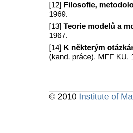
[12]
Filosofie, metodol
1969.
[13]
Teorie modelů a m
1967.
[14]
K některým otázká
(kand. práce), MFF KU, 
© 2010
Institute of 