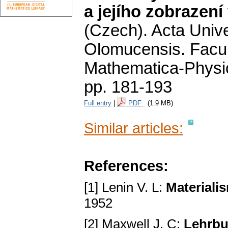
a jejího zobrazení
(Czech).
Acta Unive
Olomucensis. Facu
Mathematica-Phys
pp. 181-193
Full entry
|
PDF
(1.9 MB)
Similar articles:
References:
[1] Lenin V. L:
Materiali
1952
[2] Maxwell J. C:
Lehrbu