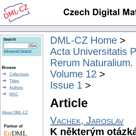
DML-CZ Home
Search
Acta Universitatis
Advanced Search
Rerum Naturalium.
Browse
Volume 12
Collections
Titles
Issue 1
Authors
MSC
Article
About DML-CZ
Vachek, Jaroslav
Partner of
K některým otázkám