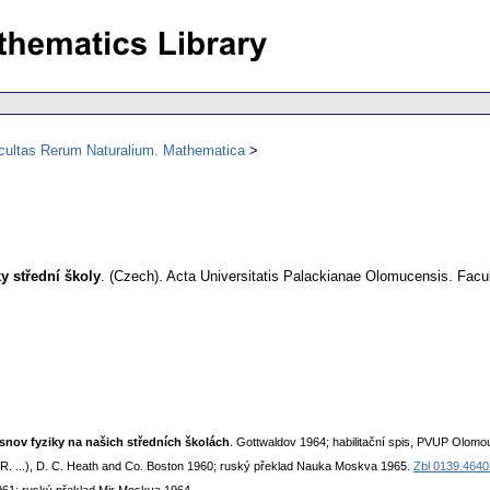
acultas Rerum Naturalium. Mathematica
y střední školy
.
(Czech).
Acta Universitatis Palackianae Olomucensis. Fac
snov fyziky na našich středních školách
. Gottwaldov 1964; habilitační spis, PVUP Olomo
J. R. ...), D. C. Heath and Co. Boston 1960; ruský překlad Nauka Moskva 1965.
Zbl 0139.4640