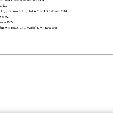
961; ruský překlad Mir Moskva 1964.
s. 111.
m III., (Reznikov L. I. ...), Izd. APN RSFSR Moskva 1961.
, s. 99.
Praha 1965.
 školy
. (Fuka J. ...), 1. vydání, SPN Praha 1965.