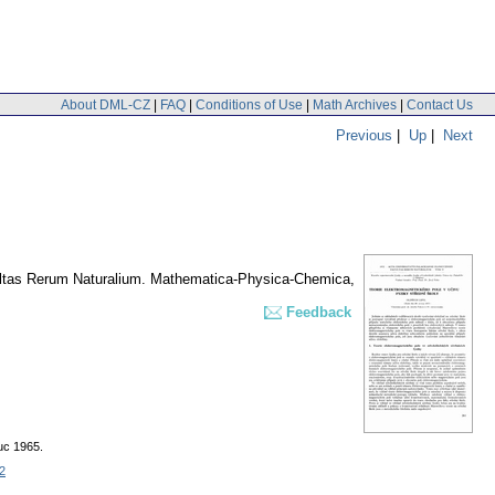
About DML-CZ
|
FAQ
|
Conditions of Use
|
Math Archives
|
Contact Us
Previous
|
Up
|
Next
ultas Rerum Naturalium. Mathematica-Physica-Chemica
,
Feedback
uc 1965.
2