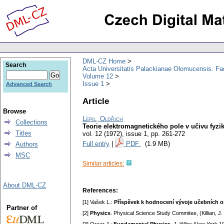
DML-CZ Home
Search
Acta Universitatis Palackianae Olomucensis. F
Volume 12
Issue 1
Advanced Search
Article
Browse
Lepil, Oldřich
Collections
Teorie elektromagnetického pole v učivu fyzik
Titles
vol. 12 (1972), issue 1
,
pp. 261-272
Full entry
|
PDF
(1.9 MB)
Authors
MSC
Similar articles:
About DML-CZ
References:
[1] Vašek L.:
Příspěvek k hodnocení vývoje učebních o
Partner of
[2]
Physics
. Physical Science Study Commitee, (Killian, 