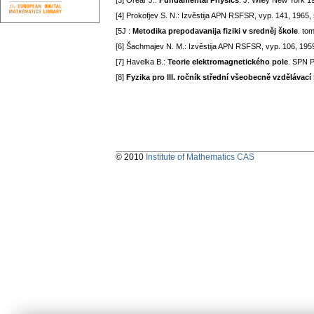
[3] Orear J.:
Fundamental Physics
. J. Wiley New York 1
[4] Prokofjev S. N.: Izvěstija APN RSFSR, vyp. 141, 1965, 
[5J :
Metodika prepodavanija fiziki v sredněj škole
. to
[6] Šachmajev N. M.: Izvěstija APN RSFSR, vyp. 106, 1959
[7] Havelka B.:
Teorie elektromagnetického pole
. SPN 
[8]
Fyzika pro III. ročník střední všeobecně vzdělávací
© 2010
Institute of Mathematics CAS