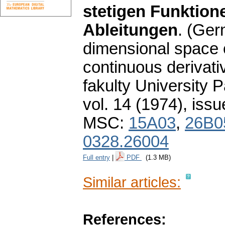
stetigen Funktione
Ableitungen
.
(Ger
dimensional space o
continuous derivativ
fakulty University
vol. 14 (1974), issu
MSC:
15A03
,
26B0
0328.26004
Full entry
|
PDF
(1.3 MB)
Similar articles:
References: