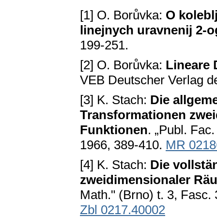
[1] O. Borůvka:
O kolebl
linejnych uravnenij 2-
199-251.
[2] O. Borůvka:
Lineare 
VEB Deutscher Verlag de
[3] K. Stach:
Die allgem
Transformationen zwei
Funktionen
. „Publ. Fac
1966, 389-410.
MR 0218
[4] K. Stach:
Die vollst
zweidimensionaler Räu
Math." (Brno) t. 3, Fasc.
Zbl 0217.40002