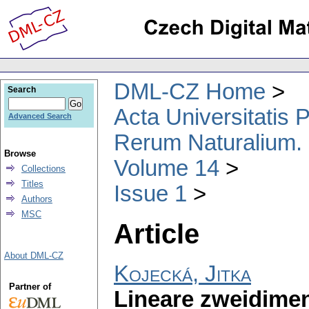
DML-CZ Home
Search
Acta Universitatis
Advanced Search
Rerum Naturalium.
Browse
Volume 14
Collections
Titles
Issue 1
Authors
MSC
Article
About DML-CZ
Kojecká, Jitka
Partner of
Lineare zweidime