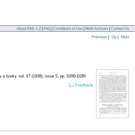
About DML-CZ
|
FAQ
|
Conditions of Use
|
Math Archives
|
Contact Us
Previous
|
Up
|
Next
 a fysiky
,
vol. 67 (1938), issue 5
,
pp. D280-D285
Feedback