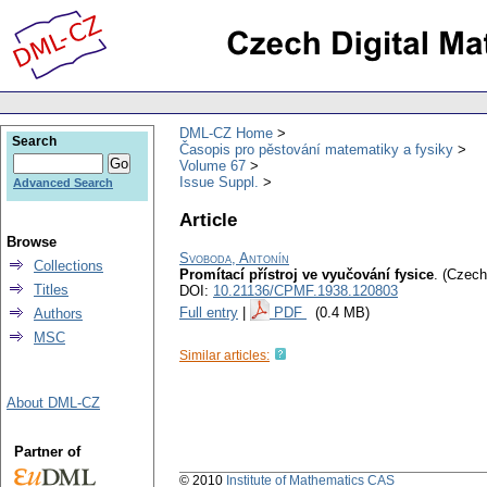
DML-CZ Home
Search
Časopis pro pěstování matematiky a fysiky
Volume 67
Issue Suppl.
Advanced Search
Article
Browse
Svoboda, Antonín
Collections
Promítací přístroj ve vyučování fysice
.
(Czech
Titles
DOI:
10.21136/CPMF.1938.120803
Full entry
|
PDF
(0.4 MB)
Authors
MSC
Similar articles:
About DML-CZ
Partner of
© 2010
Institute of Mathematics CAS