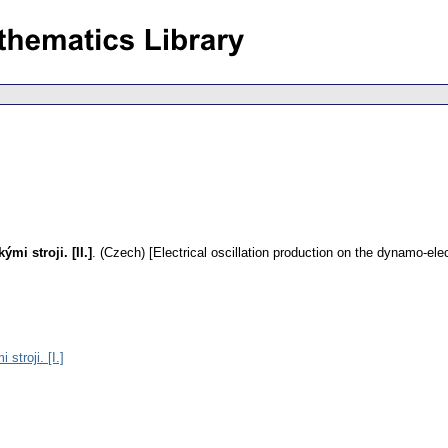
mi stroji. [II.]
.
(Czech) [Electrical oscillation production on the dynamo-elecr
stroji. [I.]