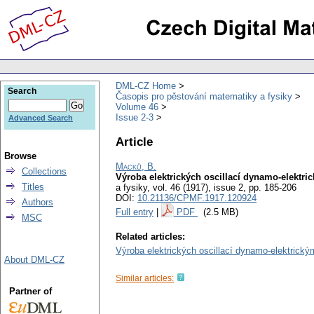
DML-CZ Home
Search
Časopis pro pěstování matematiky a fysiky
Volume 46
Issue 2-3
Advanced Search
Article
Browse
Macků, B.
Collections
Výroba elektrických oscillací dynamo-elektrický
Titles
a fysiky
,
vol. 46 (1917), issue 2
,
pp. 185-206
DOI:
10.21136/CPMF.1917.120924
Authors
Full entry
|
PDF
(2.5 MB)
MSC
Related articles:
Výroba elektrických oscillací dynamo-elektrickými 
About DML-CZ
Similar articles:
Partner of