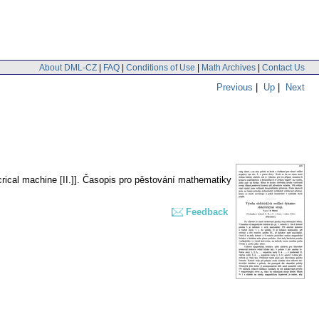
About DML-CZ
|
FAQ
|
Conditions of Use
|
Math Archives
|
Contact Us
Previous
|
Up
|
Next
ical machine [II.]].
Časopis pro pěstování mathematiky
Feedback